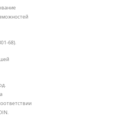
ование
озможностей
01-68).
йшей
од.
а
соответствии
DIN.