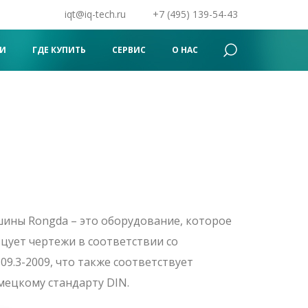
iqt@iq-tech.ru
+7 (495) 139-54-43
Поиск
×
И
ГДЕ КУПИТЬ
СЕРВИС
О НАС
ны Rongda – это оборудование, которое
цует чертежи в соответствии со
9.3-2009, что также соответствует
мецкому стандарту DIN.