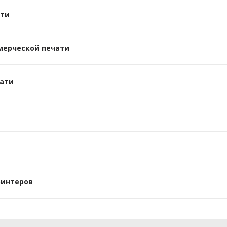
ати
мерческой печати
ати
ринтеров