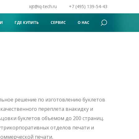
iqt@iq-tech.ru
+7 (495) 139-54-43
Поиск
×
И
ГДЕ КУПИТЬ
СЕРВИС
О НАС
льное решение по изготовлению буклетов
окачественного переплета внакидку и
цовки буклетов объемом до 200 страниц.
утрикорпоративных отделов печати и
коммерческой печати.