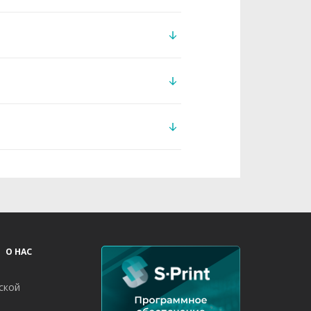
О НАС
ской