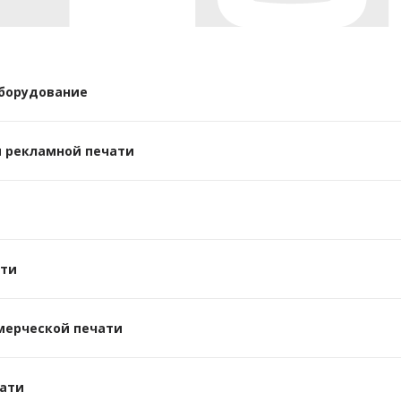
борудование
 рекламной печати
ати
мерческой печати
ати