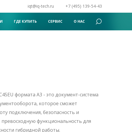
iqt@iq-tech.ru
+7 (495) 139-54-43
Поиск
×
И
ГДЕ КУПИТЬ
СЕРВИС
О НАС
45EU формата A3 - это документ-система
кументооборота, которое сможет
оту подключения, безопасность и
е превосходную функциональность для
ности гибридной работы.