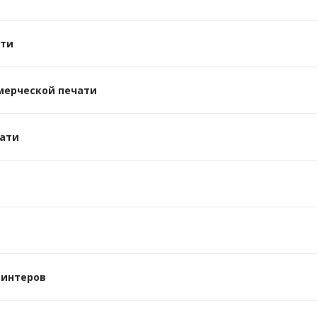
ати
мерческой печати
ати
ринтеров