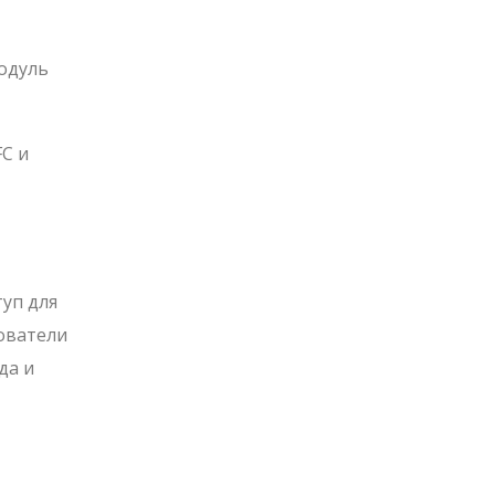
одуль
C и
уп для
зователи
да и