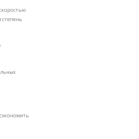
 скоростью
и степень
0
альных
 сэкономить