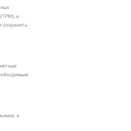
елых
(TPM), а
т сохранить
онятные
 необходимым
жимах, а