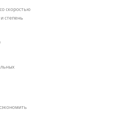
со скоростью
 и степень
0
альных
 сэкономить