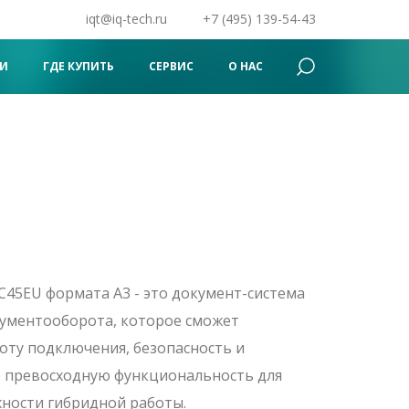
iqt@iq-tech.ru
+7 (495) 139-54-43
Поиск
×
И
ГДЕ КУПИТЬ
СЕРВИС
О НАС
45EU формата A3 - это документ-система
кументооборота, которое сможет
оту подключения, безопасность и
е превосходную функциональность для
ности гибридной работы.