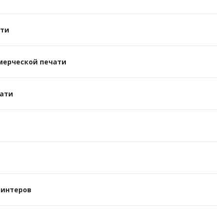
ати
мерческой печати
ати
ринтеров