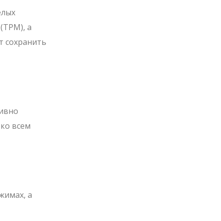
елых
(TPM), а
т сохранить
тивно
 ко всем
жимах, а